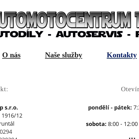
O nás
Naše služby
Kontakty
kt:
Otevír
 s.r.o.
pondělí - pátek:
7:
 1916/12
runtál
sobota:
8:00 - 12:0
0
294