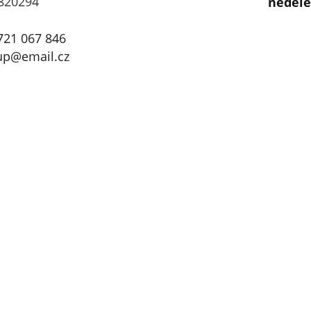
8
20
294
neděle
721 067 846
up@email.cz