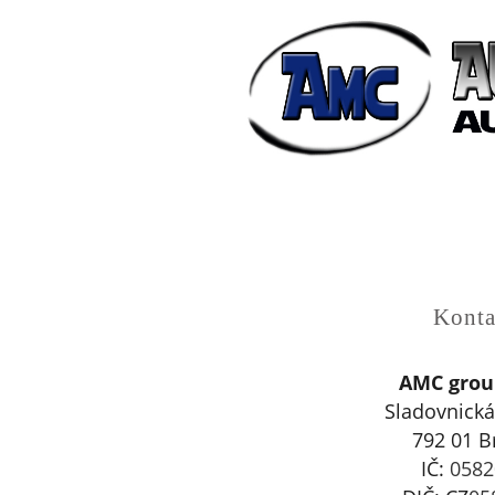
Konta
AMC group
Sladovnická
792 01 B
IČ:
058
2