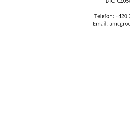
DIČ: CZ
05
Telefon: +420 
Email: amcgro